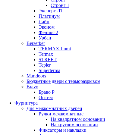
Стронг 1
Эксперт ЛТ
Платинум
Лайн
Эконом
Феникс 2
Урбан
Berserker
TERMAX Lumi
Termax
STREET
Tepler
Superterma
Maridoors
Бюджетные двери с терморазрывом
Bravo
Браво Р
Оптим
Фурнитура
Для межкомнатных дверей
Ручки межкомнатные
На квадратном основании
На круглом основании
Фиксаторы и накладки