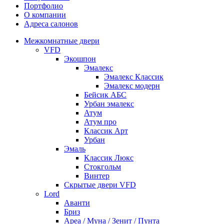
Портфолио
О компании
Адреса салонов
Межкомнатные двери
VFD
Экошпон
Эмалекс
Эмалекс Классик
Эмалекс модерн
Бейсик АБС
Урбан эмалекс
Атум
Атум про
Классик Арт
Урбан
Эмаль
Классик Люкс
Стокгольм
Винтер
Скрытые двери VFD
Lord
Аванти
Бриз
Ареа / Муна / Зенит / Пунта