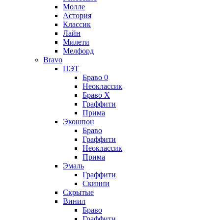
Молле
Астория
Классик
Лайн
Милети
Мелфорд
Bravo
ПЭТ
Браво 0
Неоклассик
Браво Х
Граффити
Прима
Экошпон
Браво
Граффити
Неоклассик
Прима
Эмаль
Граффити
Скинни
Скрытые
Винил
Браво
Граффити