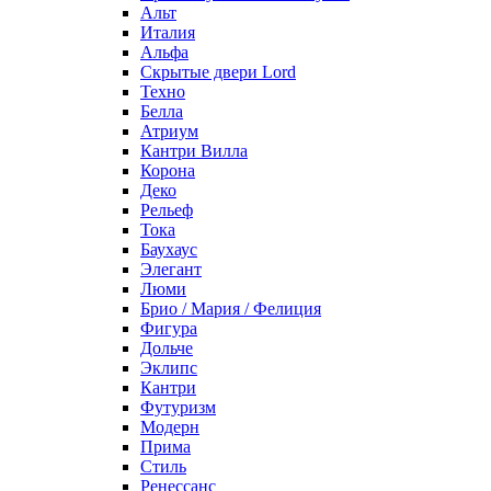
Альт
Италия
Альфа
Скрытые двери Lord
Техно
Белла
Атриум
Кантри Вилла
Корона
Деко
Рельеф
Тока
Баухаус
Элегант
Люми
Брио / Мария / Фелиция
Фигура
Дольче
Эклипс
Кантри
Футуризм
Модерн
Прима
Стиль
Ренессанс