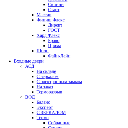
Скинни
Старт
Массив
Финиш Флекс
Директ
ГОСТ
Хард Флекс
Браво
Прима
Шпон
Файн-Лайн
Входные двери
АСД
На складе
С зеркалом
С электронным замком
На заказ
Терморазрыв
ВФД
Баланс
Эксперт
С ЗЕРКАЛОМ
Термо
Собранные
Стронг