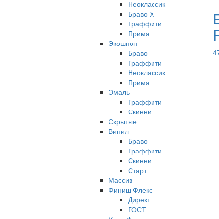
Неоклассик
Браво Х
Граффити
R
Прима
Экошпон
4
Браво
Граффити
Неоклассик
Прима
Эмаль
Граффити
Скинни
Скрытые
Винил
Браво
Граффити
Скинни
Старт
Массив
Финиш Флекс
Директ
ГОСТ