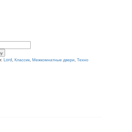
тво
ну
и:
Lord
,
Классик
,
Межкомнатные двери
,
Техно