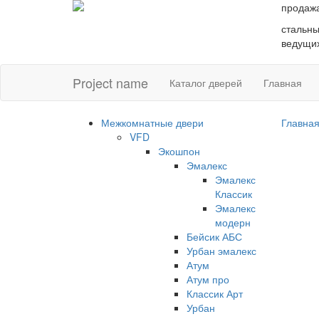
продаж
стальны
ведущих
Project name
Каталог дверей
Главная
Межкомнатные двери
Главна
VFD
Экошпон
Эмалекс
Эмалекс
Классик
Эмалекс
модерн
Бейсик АБС
Урбан эмалекс
Атум
Атум про
Классик Арт
Урбан