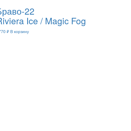
Браво-22
iviera Ice / Magic Fog
770
₽
В корзину