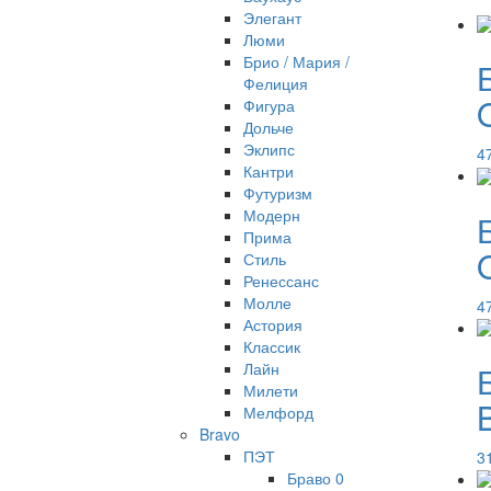
Элегант
Люми
Брио / Мария /
Фелиция
Фигура
Дольче
Эклипс
4
Кантри
Футуризм
Модерн
Прима
Стиль
Ренессанс
Молле
4
Астория
Классик
Лайн
Милети
Мелфорд
Bravo
ПЭТ
3
Браво 0