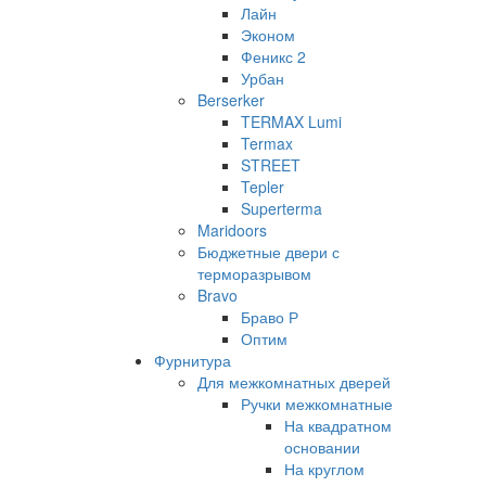
Лайн
Эконом
Феникс 2
Урбан
Berserker
TERMAX Lumi
Termax
STREET
Tepler
Superterma
Maridoors
Бюджетные двери с
терморазрывом
Bravo
Браво Р
Оптим
Фурнитура
Для межкомнатных дверей
Ручки межкомнатные
На квадратном
основании
На круглом