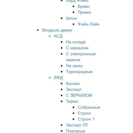
Хард Флекс
Браво
Прима
Шпон
Файн-Лайн
Входные двери
АСД
На складе
С зеркалом
С электронным
замком
На заказ
Терморазрыв
ВФД
Баланс
Эксперт
С ЗЕРКАЛОМ
Термо
Собранные
Стронг
Стронг 1
Эксперт ЛТ
Платинум