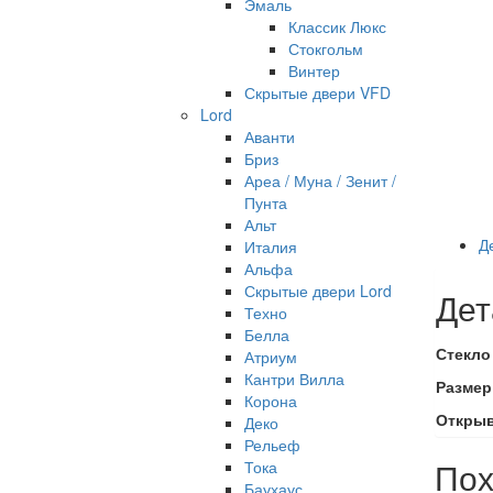
Эмаль
Классик Люкс
Стокгольм
Винтер
Скрытые двери VFD
Lord
Аванти
Бриз
Ареа / Муна / Зенит /
Пунта
Альт
Д
Италия
Альфа
Скрытые двери Lord
Дет
Техно
Белла
Стекло
Атриум
Кантри Вилла
Размер
Корона
Откры
Деко
Рельеф
Пох
Тока
Баухаус