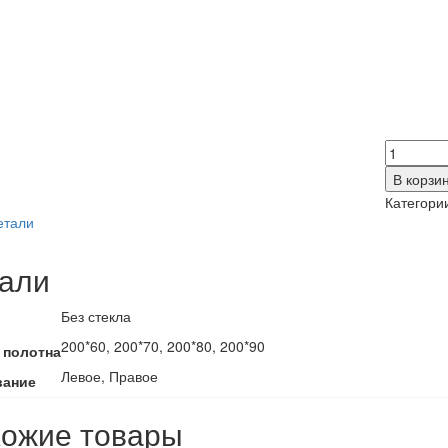
Количес
товара
В корзи
Гладкое
Категори
етали
али
Без стекла
200*60, 200*70, 200*80, 200*90
 полотна
Левое, Правое
вание
ожие товары