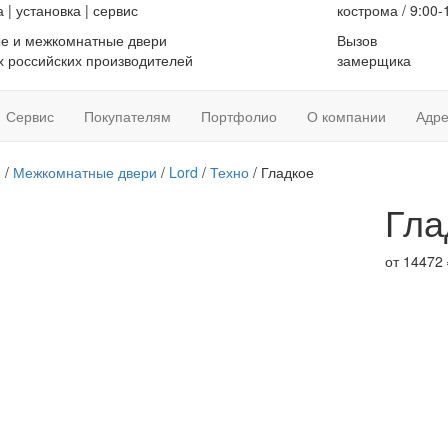
а
|
установка
|
сервис
кострома / 9:00-
е и межкомнатные двери
Вызов
 российских производителей
замерщика
Сервис
Покупателям
Портфолио
О компании
Адре
я
/
Межкомнатные двери
/
Lord
/
Техно
/ Гладкое
Гла
от
14472