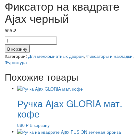
Фиксатор на квадрате
Ajax черный
555
₽
Количество
товара
В корзину
Фиксатор
Категории:
Для межкомнатных дверей
,
Фиксаторы и накладки
,
на
Фурнитура
квадрате
Ajax
Похожие товары
черный
Ручка Ajax GLORIA мат.
кофе
880
₽
В корзину