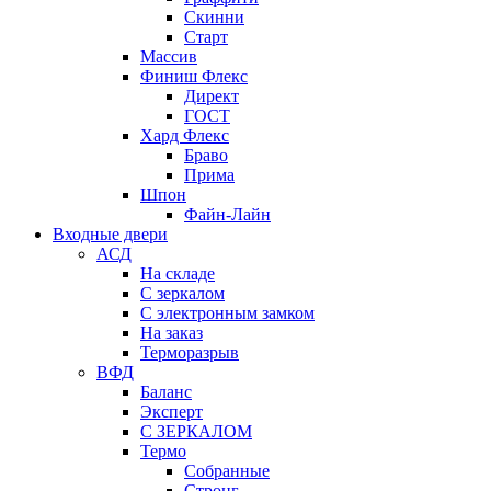
Скинни
Старт
Массив
Финиш Флекс
Директ
ГОСТ
Хард Флекс
Браво
Прима
Шпон
Файн-Лайн
Входные двери
АСД
На складе
С зеркалом
С электронным замком
На заказ
Терморазрыв
ВФД
Баланс
Эксперт
С ЗЕРКАЛОМ
Термо
Собранные
Стронг