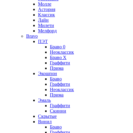
Молле
Астория
Классик
Лайн
Милети
Мелфорд
Bravo
ПЭТ
Браво 0
Неоклассик
Браво Х
Граффити
Прима
Экошпон
Браво
Граффити
Неоклассик
Прима
Эмаль
Граффити
Скинни
Скрытые
Винил
Браво
Граффити