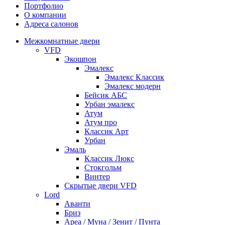
Портфолио
О компании
Адреса салонов
Межкомнатные двери
VFD
Экошпон
Эмалекс
Эмалекс Классик
Эмалекс модерн
Бейсик АБС
Урбан эмалекс
Атум
Атум про
Классик Арт
Урбан
Эмаль
Классик Люкс
Стокгольм
Винтер
Скрытые двери VFD
Lord
Аванти
Бриз
Ареа / Муна / Зенит / Пунта