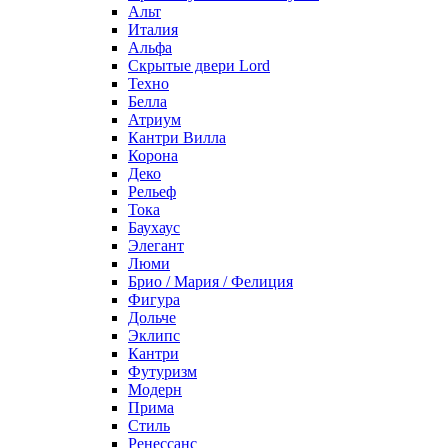
Альт
Италия
Альфа
Скрытые двери Lord
Техно
Белла
Атриум
Кантри Вилла
Корона
Деко
Рельеф
Тока
Баухаус
Элегант
Люми
Брио / Мария / Фелиция
Фигура
Дольче
Эклипс
Кантри
Футуризм
Модерн
Прима
Стиль
Ренессанс