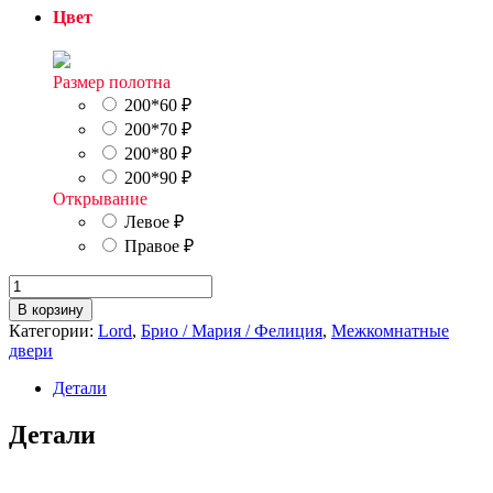
Цвет
Размер полотна
200*60
₽
200*70
₽
200*80
₽
200*90
₽
Открывание
Левое
₽
Правое
₽
Количество
товара
В корзину
Фелиция
Категории:
Lord
,
Брио / Мария / Фелиция
,
Межкомнатные
6
двери
Детали
Детали