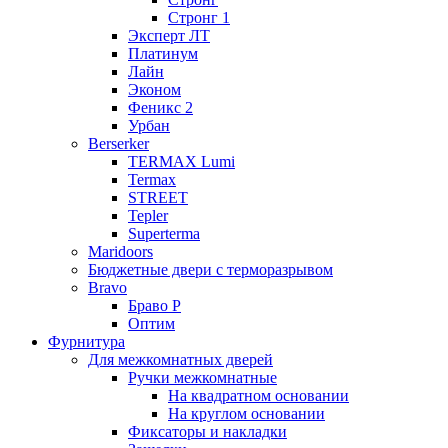
Стронг 1
Эксперт ЛТ
Платинум
Лайн
Эконом
Феникс 2
Урбан
Berserker
TERMAX Lumi
Termax
STREET
Tepler
Superterma
Maridoors
Бюджетные двери с терморазрывом
Bravo
Браво Р
Оптим
Фурнитура
Для межкомнатных дверей
Ручки межкомнатные
На квадратном основании
На круглом основании
Фиксаторы и накладки