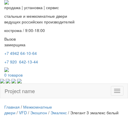
продажа
|
установка
|
сервис
стальные и межкомнатные двери
ведущих российских производителей
кострома / 9:00-18:00
Вызов
замерщика
+7 4942
64-10-64
+7
920 642-13-44
0
товаров
Project name
Toggl
naviga
Главная
/
Межкомнатные
двери
/
VFD
/
Экошпон
/
Эмалекс
/ Элегант 3 эмалекс белый