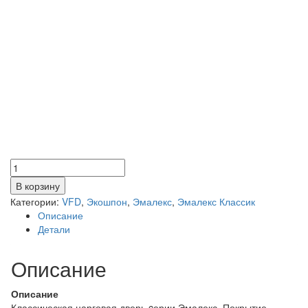
Количество
товара
В корзину
Элегант
Категории:
VFD
,
Экошпон
,
Эмалекс
,
Эмалекс Классик
3
Описание
эмалекс
Детали
белый
Описание
Описание
Классическая царговая дверь cерии Эмалекс. Покрытие —