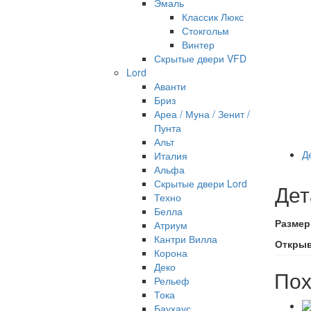
Эмаль
Классик Люкс
Стокгольм
Винтер
Скрытые двери VFD
Lord
Аванти
Бриз
Ареа / Муна / Зенит /
Пунта
Альт
Д
Италия
Альфа
Скрытые двери Lord
Дет
Техно
Белла
Размер
Атриум
Кантри Вилла
Откры
Корона
Деко
Пох
Рельеф
Тока
Баухаус