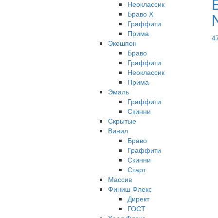
Неоклассик
Браво Х
Граффити
Прима
4
Экошпон
Браво
Граффити
Неоклассик
Прима
Эмаль
Граффити
Скинни
Скрытые
Винил
Браво
Граффити
Скинни
Старт
Массив
Финиш Флекс
Директ
ГОСТ