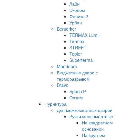
Лайн
Эконом
Феникс 2
Урбан
Berserker
TERMAX Lumi
Termax
STREET
Tepler
Superterma
Maridoors
Бюджетные двери с
терморазрывом
Bravo
Браво Р
Оптим
Фурнитура
Для межкомнатных дверей
Ручки межкомнатные
На квадратном
основании
На круглом