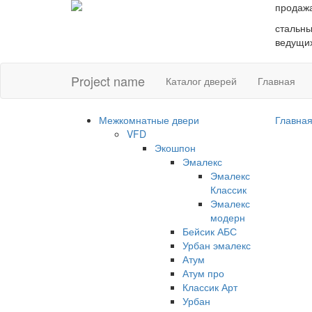
продаж
стальны
ведущих
Project name
Каталог дверей
Главная
Межкомнатные двери
Главна
VFD
Экошпон
Эмалекс
Эмалекс
Классик
Эмалекс
модерн
Бейсик АБС
Урбан эмалекс
Атум
Атум про
Классик Арт
Урбан