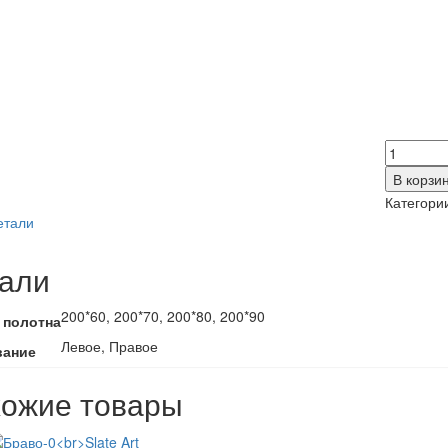
Количес
товара
В корзи
Дольче
Категори
6.3
етали
али
200*60, 200*70, 200*80, 200*90
 полотна
Левое, Правое
вание
ожие товары