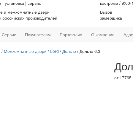
а
|
установка
|
сервис
кострома / 9:00-
е и межкомнатные двери
Вызов
 российских производителей
замерщика
Сервис
Покупателям
Портфолио
О компании
Адре
я
/
Межкомнатные двери
/
Lord
/
Дольче
/ Дольче 6.3
Дол
от
17765