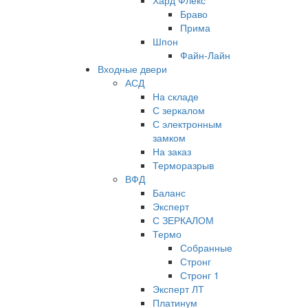
Хард Флекс
Браво
Прима
Шпон
Файн-Лайн
Входные двери
АСД
На складе
С зеркалом
С электронным
замком
На заказ
Терморазрыв
ВФД
Баланс
Эксперт
С ЗЕРКАЛОМ
Термо
Собранные
Стронг
Стронг 1
Эксперт ЛТ
Платинум