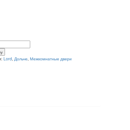
тво
ну
и:
Lord
,
Дольче
,
Межкомнатные двери