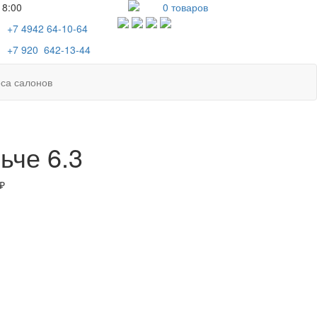
18:00
0
товаров
+7 4942
64-10-64
+7
920 642-13-44
са салонов
ьче 6.3
₽