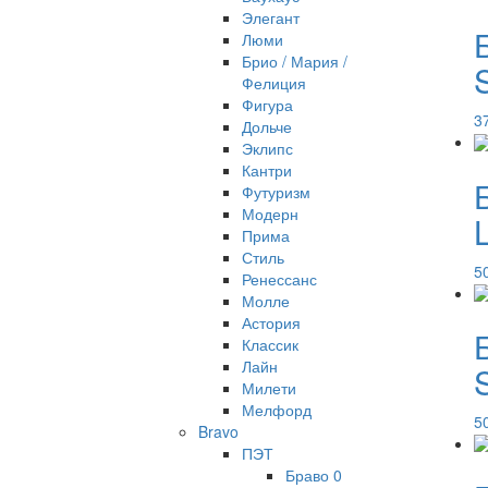
Элегант
Люми
Брио / Мария /
S
Фелиция
Фигура
3
Дольче
Эклипс
Кантри
Футуризм
Модерн
L
Прима
Стиль
5
Ренессанс
Молле
Астория
Классик
Лайн
Милети
Мелфорд
5
Bravo
ПЭТ
Браво 0