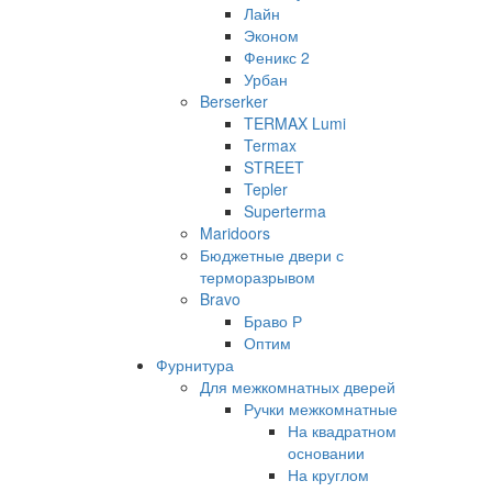
Лайн
Эконом
Феникс 2
Урбан
Berserker
TERMAX Lumi
Termax
STREET
Tepler
Superterma
Maridoors
Бюджетные двери с
терморазрывом
Bravo
Браво Р
Оптим
Фурнитура
Для межкомнатных дверей
Ручки межкомнатные
На квадратном
основании
На круглом