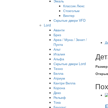
Эмаль
Классик Люкс
Стокгольм
Винтер
Скрытые двери VFD
Lord
Аванти
Бриз
Ареа / Муна / Зенит /
Д
Пунта
Альт
Дет
Италия
Альфа
Скрытые двери Lord
Размер
Техно
Белла
Откры
Атриум
Кантри Вилла
Пох
Корона
Деко
Рельеф
Тока
Баухаус