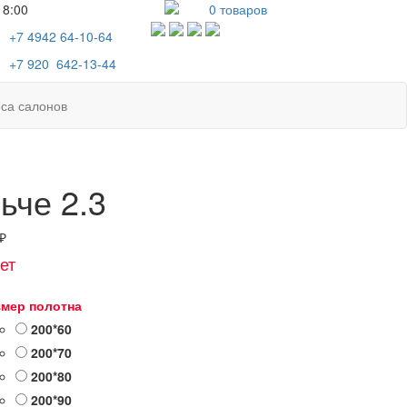
18:00
0
товаров
+7 4942
64-10-64
+7
920 642-13-44
са салонов
ьче 2.3
₽
ет
змер полотна
200*60
200*70
200*80
200*90