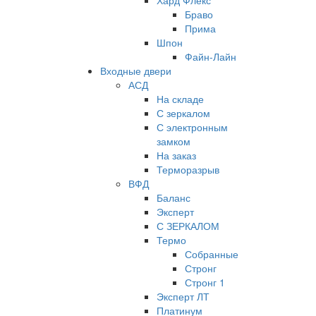
Хард Флекс
Браво
Прима
Шпон
Файн-Лайн
Входные двери
АСД
На складе
С зеркалом
С электронным
замком
На заказ
Терморазрыв
ВФД
Баланс
Эксперт
С ЗЕРКАЛОМ
Термо
Собранные
Стронг
Стронг 1
Эксперт ЛТ
Платинум