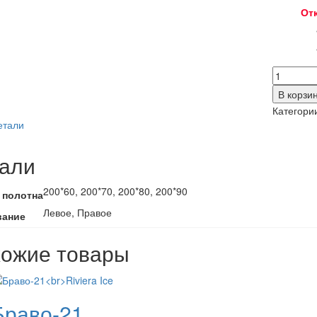
От
Количес
товара
В корзи
Дольче
Категори
2.3
етали
али
200*60, 200*70, 200*80, 200*90
 полотна
Левое, Правое
вание
ожие товары
Браво-21