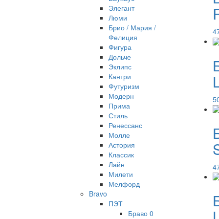
Элегант
R
Люми
Брио / Мария /
4
Фелиция
Фигура
Дольче
Эклипс
L
Кантри
Футуризм
Модерн
5
Прима
Стиль
Ренессанс
Молле
S
Астория
Классик
Лайн
4
Милети
Мелфорд
Bravo
ПЭТ
Браво 0