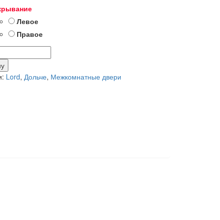
крывание
Левое
Правое
тво
ну
и:
Lord
,
Дольче
,
Межкомнатные двери