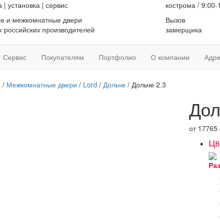
а
|
установка
|
сервис
кострома / 9:00-
е и межкомнатные двери
Вызов
 российских производителей
замерщика
Сервис
Покупателям
Портфолио
О компании
Адре
я
/
Межкомнатные двери
/
Lord
/
Дольче
/ Дольче 2.3
Дол
от
17765
Цв
Ра