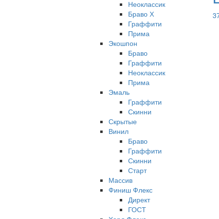
Неоклассик
Браво Х
3
Граффити
Прима
Экошпон
Браво
Граффити
Неоклассик
Прима
Эмаль
Граффити
Скинни
Скрытые
Винил
Браво
Граффити
Скинни
Старт
Массив
Финиш Флекс
Директ
ГОСТ