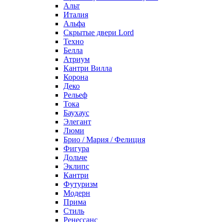
Альт
Италия
Альфа
Скрытые двери Lord
Техно
Белла
Атриум
Кантри Вилла
Корона
Деко
Рельеф
Тока
Баухаус
Элегант
Люми
Брио / Мария / Фелиция
Фигура
Дольче
Эклипс
Кантри
Футуризм
Модерн
Прима
Стиль
Ренессанс