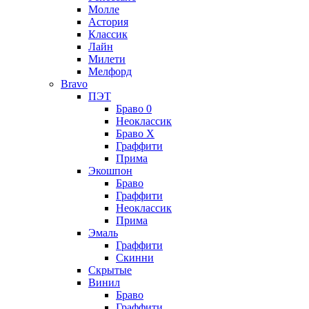
Молле
Астория
Классик
Лайн
Милети
Мелфорд
Bravo
ПЭТ
Браво 0
Неоклассик
Браво Х
Граффити
Прима
Экошпон
Браво
Граффити
Неоклассик
Прима
Эмаль
Граффити
Скинни
Скрытые
Винил
Браво
Граффити