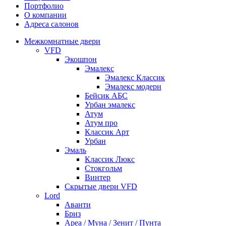
Портфолио
О компании
Адреса салонов
Межкомнатные двери
VFD
Экошпон
Эмалекс
Эмалекс Классик
Эмалекс модерн
Бейсик АБС
Урбан эмалекс
Атум
Атум про
Классик Арт
Урбан
Эмаль
Классик Люкс
Стокгольм
Винтер
Скрытые двери VFD
Lord
Аванти
Бриз
Ареа / Муна / Зенит / Пунта