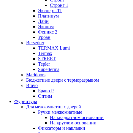
Стронг 1
Эксперт ЛТ
Платинум
Лайн
Эконом
Феникс 2
Урбан
Berserker
TERMAX Lumi
Termax
STREET
Tepler
Superterma
Maridoors
Бюджетные двери с терморазрывом
Bravo
Браво Р
Оптим
Фурнитура
Для межкомнатных дверей
Ручки межкомнатные
На квадратном основании
На круглом основании
Фиксаторы и накладки