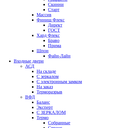
Скинни
Старт
Массив
Финиш Флекс
Директ
ГОСТ
Хард Флекс
Браво
Прима
Шпон
Файн-Лайн
Входные двери
АСД
На складе
С зеркалом
С электронным замком
На заказ
Терморазрыв
ВФД
Баланс
Эксперт
С ЗЕРКАЛОМ
Термо
Собранные
Стронг