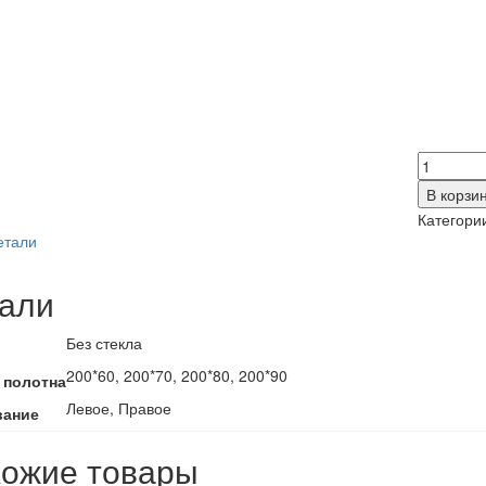
Количес
товара
В корзи
Деко
Категори
2
етали
али
Без стекла
200*60, 200*70, 200*80, 200*90
 полотна
Левое, Правое
вание
ожие товары