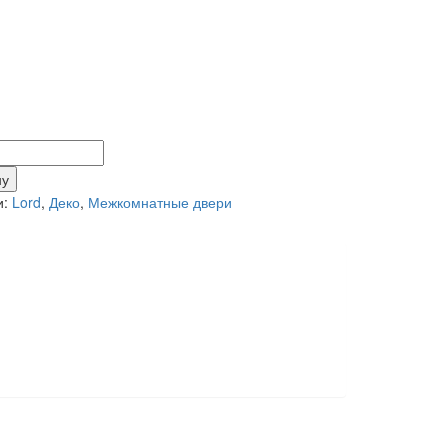
тво
ну
и:
Lord
,
Деко
,
Межкомнатные двери