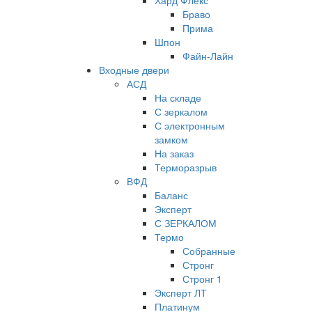
Хард Флекс
Браво
Прима
Шпон
Файн-Лайн
Входные двери
АСД
На складе
С зеркалом
С электронным
замком
На заказ
Терморазрыв
ВФД
Баланс
Эксперт
С ЗЕРКАЛОМ
Термо
Собранные
Стронг
Стронг 1
Эксперт ЛТ
Платинум