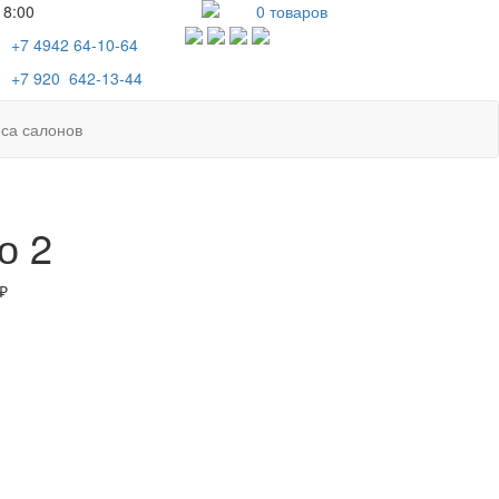
18:00
0
товаров
+7 4942
64-10-64
+7
920 642-13-44
са салонов
о 2
₽