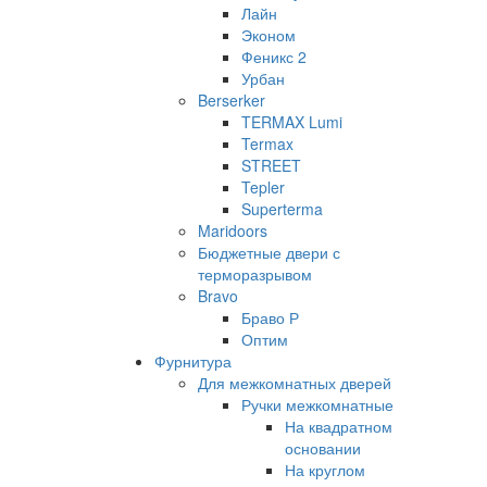
Лайн
Эконом
Феникс 2
Урбан
Berserker
TERMAX Lumi
Termax
STREET
Tepler
Superterma
Maridoors
Бюджетные двери с
терморазрывом
Bravo
Браво Р
Оптим
Фурнитура
Для межкомнатных дверей
Ручки межкомнатные
На квадратном
основании
На круглом