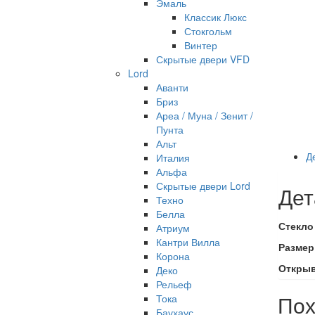
Эмаль
Классик Люкс
Стокгольм
Винтер
Скрытые двери VFD
Lord
Аванти
Бриз
Ареа / Муна / Зенит /
Пунта
Альт
Д
Италия
Альфа
Скрытые двери Lord
Дет
Техно
Белла
Стекло
Атриум
Кантри Вилла
Размер
Корона
Откры
Деко
Рельеф
Пох
Тока
Баухаус