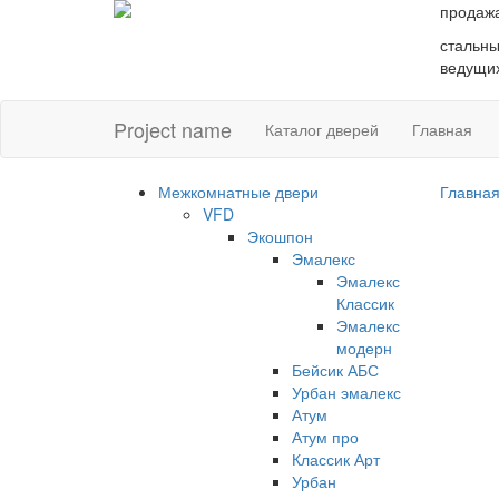
продаж
стальны
ведущих
Project name
Каталог дверей
Главная
Межкомнатные двери
Главна
VFD
Экошпон
Эмалекс
Эмалекс
Классик
Эмалекс
модерн
Бейсик АБС
Урбан эмалекс
Атум
Атум про
Классик Арт
Урбан