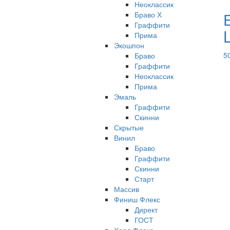
Неоклассик
Браво Х
Граффити
L
Прима
Экошпон
5
Браво
Граффити
Неоклассик
Прима
Эмаль
Граффити
Скинни
Скрытые
Винил
Браво
Граффити
Скинни
Старт
Массив
Финиш Флекс
Директ
ГОСТ