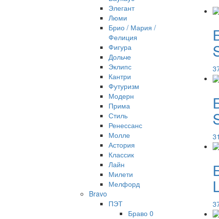
Элегант
Люми
Брио / Мария /
Фелиция
S
Фигура
Дольче
Эклипс
3
Кантри
Футуризм
Модерн
Прима
Стиль
Ренессанс
Молле
3
Астория
Классик
Лайн
Милети
Мелфорд
Bravo
ПЭТ
3
Браво 0