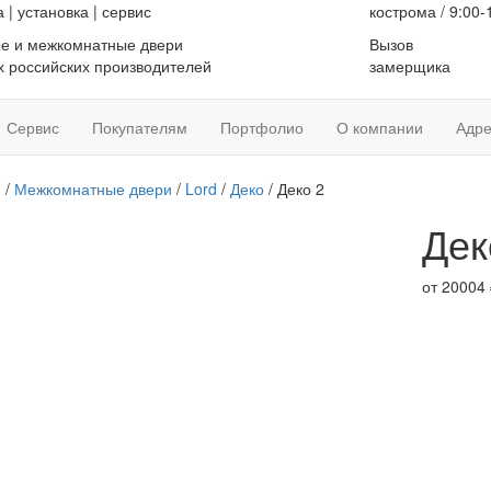
а
|
установка
|
сервис
кострома / 9:00-
е и межкомнатные двери
Вызов
 российских производителей
замерщика
Сервис
Покупателям
Портфолио
О компании
Адре
я
/
Межкомнатные двери
/
Lord
/
Деко
/ Деко 2
Дек
от
20004