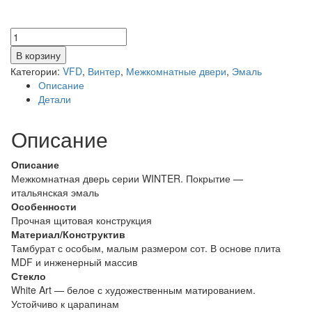
Количество
товара
В корзину
CHESTERCOTTON
Категории:
VFD
,
Винтер
,
Межкомнатные двери
,
Эмаль
/
Описание
WHITE
Детали
ART
Описание
Описание
Межкомнатная дверь серии WINTER. Покрытие —
итальянская эмаль
Особенности
Прочная щитовая конструкция
Материал/Конструктив
Тамбурат с особым, малым размером сот. В основе плита
MDF и инженерный массив
Стекло
White Art — белое с художественным матированием.
Устойчиво к царапинам