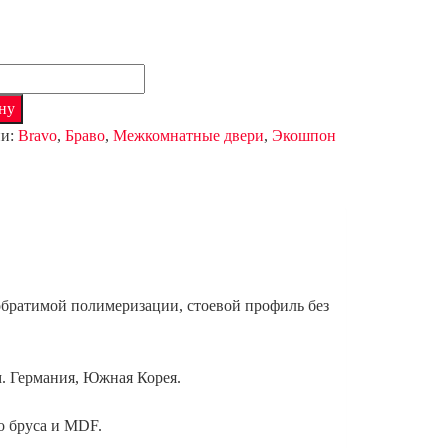
тво
ну
9
ии:
Bravo
,
Браво
,
Межкомнатные двери
,
Экошпон
обратимой полимеризации, стоевой профиль без
. Германия, Южная Корея.
о бруса и MDF.