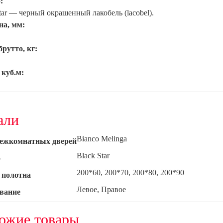
:
tar — черный окрашенный лакобель (lacobel).
а, мм:
рутто, кг:
 куб.м:
али
Bianco Melinga
ежкомнатных дверей
Black Star
о
200*60, 200*70, 200*80, 200*90
 полотна
Левое, Правое
вание
ожие товары