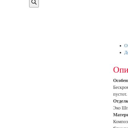
О
Д
Опи
Особен
Бескро
пустот.
Отделк
Эко Шп
Матери
Композ