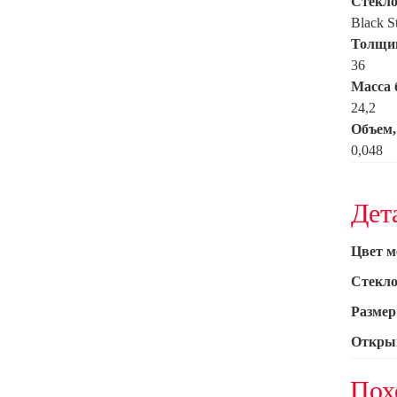
Стекло
Black S
Толщин
36
Масса б
24,2
Объем,
0,048
Дет
Цвет м
Стекл
Размер
Откры
Пох