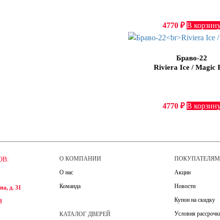
4770
₽
В корзин
Браво-22
Riviera Ice / Magic 
4770
₽
В корзин
О КОМПАНИИ
ПОКУПАТЕЛЯ
ОВ:
О нас
Акции
Команда
Новости
а, д. 31
Купон на скидку
3
Условия рассрочк
КАТАЛОГ ДВЕРЕЙ