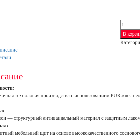
Количес
товара
В корзи
Браво-2
Категор
Bianco
писание
Melinga
етали
/
Black
сание
Star
ности:
мочная технология производства с использованием PUR-клея не
а:
он — структурный антивандальный материал с защитным лаком
ал:
итный мебельный щит на основе высококачественного сосновог