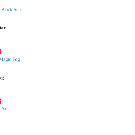
tar
у
og
у