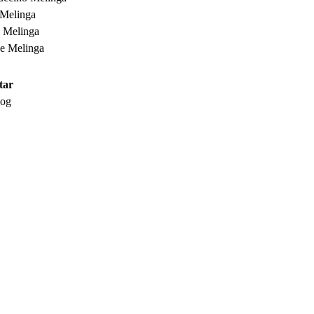
tar
Fog