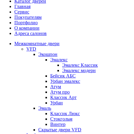
Каталог дверей
Главная
Сервис
Покупателям
Портфолио
О компании
Адреса салонов
Межкомнатные двери
VFD
Экошпон
Эмалекс
Эмалекс Классик
Эмалекс модерн
Бейсик АБС
Урбан эмалекс
Атум
Атум про
Классик Арт
Урбан
Эмаль
Классик Люкс
Стокгольм
Винтер
Скрытые двери VFD