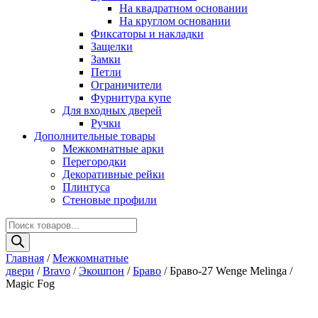
На квадратном основании
На круглом основании
Фиксаторы и накладки
Защелки
Замки
Петли
Ограничители
Фурнитура купе
Для входных дверей
Ручки
Дополнительные товары
Межкомнатные арки
Перегородки
Декоративные рейки
Плинтуса
Стеновые профили
Поиск
товаров
Главная
/
Межкомнатные
двери
/
Bravo
/
Экошпон
/
Браво
/ Браво-27 Wenge Melinga /
Magic Fog