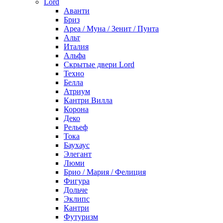
Lord
Аванти
Бриз
Ареа / Муна / Зенит / Пунта
Альт
Италия
Альфа
Скрытые двери Lord
Техно
Белла
Атриум
Кантри Вилла
Корона
Деко
Рельеф
Тока
Баухаус
Элегант
Люми
Брио / Мария / Фелиция
Фигура
Дольче
Эклипс
Кантри
Футуризм