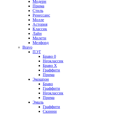
Модерн
Прима
Стиль
Ренессанс
Молле
Астория
Классик
Лайн
Милети
Мелфорд
Bravo
ПЭТ
Браво 0
Неоклассик
Браво Х
Граффити
Прима
Экошпон
Браво
Граффити
Неоклассик
Прима
Эмаль
Граффити
Скинни