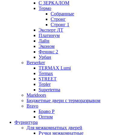
С ЗЕРКАЛОМ
Термо
Собранные
Стронг
Стронг 1
Эксперт ЛТ
Платинум
Лайн
Эконом
Феникс 2
Урбан
Berserker
TERMAX Lumi
Termax
STREET
Tepler
Superterma
Maridoors
Бюджетные двери с терморазрывом
Bravo
Браво Р
Оптим
Фурнитура
Для межкомнатных дверей
Ручки межкомнатные