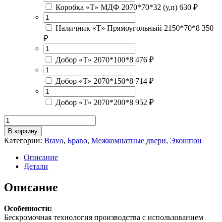
Коробка «Т» МДФ 2070*70*32 (у,п)
630 ₽
Наличник «Т» Прямоугольный 2150*70*8
350
₽
Добор «Т» 2070*100*8
476 ₽
Добор «Т» 2070*150*8
714 ₽
Добор «Т» 2070*200*8
952 ₽
Количество
товара
В корзину
Браво-27
Категории:
Bravo
,
Браво
,
Межкомнатные двери
,
Экошпон
Wenge
Melinga
Описание
/
Детали
Magic
Fog
Описание
Особенности:
Бескромочная технология производства с использованием