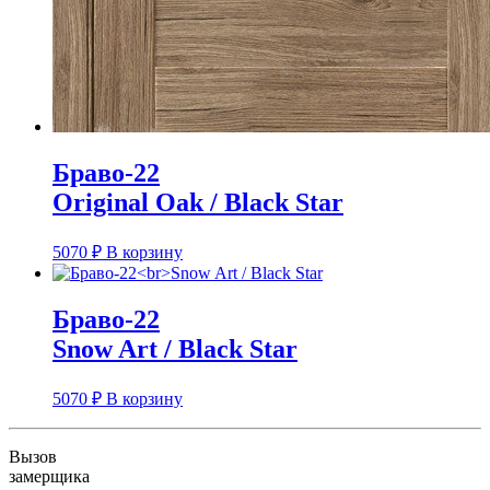
Браво-22
Original Oak / Black Star
5070
₽
В корзину
Браво-22
Snow Art / Black Star
5070
₽
В корзину
Вызов
замерщика