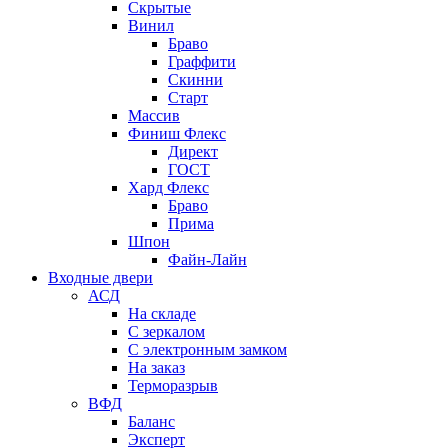
Скрытые
Винил
Браво
Граффити
Скинни
Старт
Массив
Финиш Флекс
Директ
ГОСТ
Хард Флекс
Браво
Прима
Шпон
Файн-Лайн
Входные двери
АСД
На складе
С зеркалом
С электронным замком
На заказ
Терморазрыв
ВФД
Баланс
Эксперт