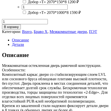
Добор «Т» 2070*150*8
1200 ₽
Добор «Т» 2070*1000*8
1590 ₽
Количество
товара
В корзину
Браво-22
Категории:
Bravo
,
Браво Х
,
Межкомнатные двери
,
ПЭТ
Stormy
Silk
Описание
/
Детали
Black
Shine
Описание
Межкомнатная остекленная дверь рамочной конструкции.
Особенности:
Композитный каркас двери со стабилизирующим слоем LVL
или соснового бруса облицован плитами высокой плотности,
без пустот. Дверь проклеена в местах соединения деталей, что
обеспечивает долгий срок службы. Бескромочная технология
производства, торцы защищены по технологии «2-Edge». Для
отделки всех лицевых поверхностей применяется
влагостойкий PUR-клей необратимой полимеризации.
Крепеж из закаленной стали надежно фиксирует детали двери
в 8 точках (в обычных дверях не более 4).