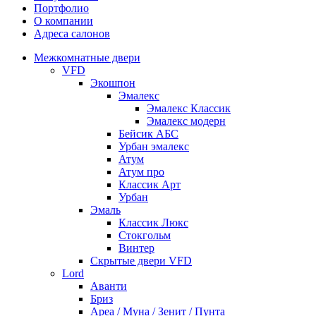
Портфолио
О компании
Адреса салонов
Межкомнатные двери
VFD
Экошпон
Эмалекс
Эмалекс Классик
Эмалекс модерн
Бейсик АБС
Урбан эмалекс
Атум
Атум про
Классик Арт
Урбан
Эмаль
Классик Люкс
Стокгольм
Винтер
Скрытые двери VFD
Lord
Аванти
Бриз
Ареа / Муна / Зенит / Пунта