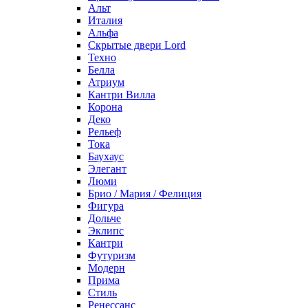
Альт
Италия
Альфа
Скрытые двери Lord
Техно
Белла
Атриум
Кантри Вилла
Корона
Деко
Рельеф
Тока
Баухаус
Элегант
Люми
Брио / Мария / Фелиция
Фигура
Дольче
Эклипс
Кантри
Футуризм
Модерн
Прима
Стиль
Ренессанс