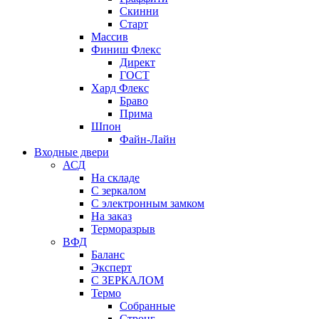
Скинни
Старт
Массив
Финиш Флекс
Директ
ГОСТ
Хард Флекс
Браво
Прима
Шпон
Файн-Лайн
Входные двери
АСД
На складе
С зеркалом
С электронным замком
На заказ
Терморазрыв
ВФД
Баланс
Эксперт
С ЗЕРКАЛОМ
Термо
Собранные
Стронг