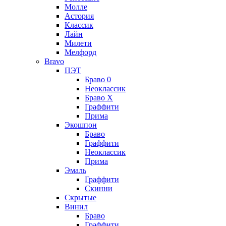
Молле
Астория
Классик
Лайн
Милети
Мелфорд
Bravo
ПЭТ
Браво 0
Неоклассик
Браво Х
Граффити
Прима
Экошпон
Браво
Граффити
Неоклассик
Прима
Эмаль
Граффити
Скинни
Скрытые
Винил
Браво
Граффити