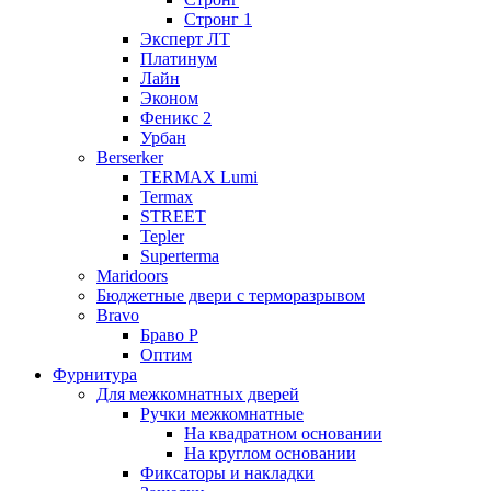
Стронг 1
Эксперт ЛТ
Платинум
Лайн
Эконом
Феникс 2
Урбан
Berserker
TERMAX Lumi
Termax
STREET
Tepler
Superterma
Maridoors
Бюджетные двери с терморазрывом
Bravo
Браво Р
Оптим
Фурнитура
Для межкомнатных дверей
Ручки межкомнатные
На квадратном основании
На круглом основании
Фиксаторы и накладки