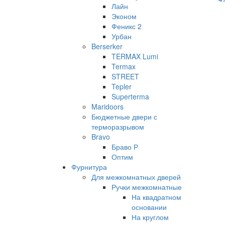
Лайн
Эконом
Феникс 2
Урбан
Berserker
TERMAX Lumi
Termax
STREET
Tepler
Superterma
Maridoors
Бюджетные двери с
терморазрывом
Bravo
Браво Р
Оптим
Фурнитура
Для межкомнатных дверей
Ручки межкомнатные
На квадратном
основании
На круглом