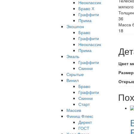
Телеско
Неоклассик
мягкого
Браво Х
Толщин
Граффити
36
Прима
Масса б
Экошпон
18
Браво
Граффити
Неоклассик
Дет
Прима
Эмаль
Граффити
Цвет м
Скинни
Размер
Скрытые
Винил
Откры
Браво
Граффити
Пох
Скинни
Старт
Массив
Финиш Флекс
Директ
ГОСТ
R