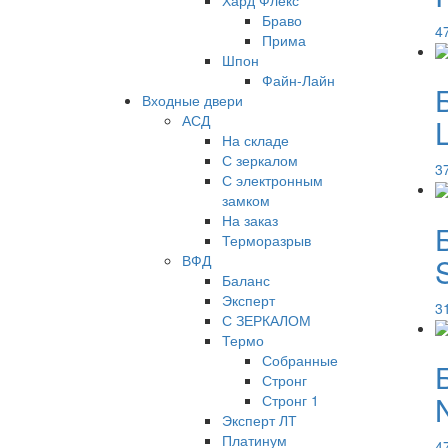
Хард Флекс
Браво
4
Прима
Шпон
Файн-Лайн
Входные двери
АСД
На складе
С зеркалом
3
С электронным
замком
На заказ
Терморазрыв
ВФД
Баланс
Эксперт
3
С ЗЕРКАЛОМ
Термо
Собранные
Стронг
Стронг 1
Эксперт ЛТ
Платинум
4