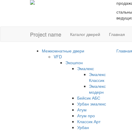
продаж
стальны
ведущих
Project name
Каталог дверей
Главная
Межкомнатные двери
Главна
VFD
Экошпон
Эмалекс
Эмалекс
Классик
Эмалекс
модерн
Бейсик АБС
Урбан эмалекс
Атум
Атум про
Классик Арт
Урбан