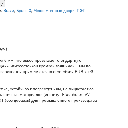
ну
и:
Bravo
,
Браво 0
,
Межкомнатные двери
,
ПЭТ
ум).
й 6 мм, что вдвое превышает стандартную
ищены износостойкой кромкой толщиной 1 мм по
оверхностей применяется влагостойкий PUR-клей
тью, устойчиво к повреждениям, не выцветает со
логичных материалов (институт Fraunhofer IVV,
ЭТ (без добавок) для промышленного производства