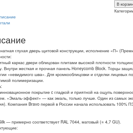
товара
В корзи
Браво-0
Категори
Cream
писание
Silk
етали
сание
атная глухая дверь щитовой конструкции, исполнение «П» (Преми
ности:
тный каркас двери облицован плитами высокой плотности толщино
. Внутри жесткая и прочная панель Honeycomb Block. Торцы защ
гии «невидимого шва». Для кромкооблицовки и отделки лицевых п
тимой полимеризации.
:
нновационное покрытие c гладкой и приятной на ощупь поверхнос
м. «Эмаль-эффект» — как эмаль, только лучше. Один из самых эко
я). Компания Bravo первой в России начала использовать 100% П
ilk — примерно соответствует RAL 7044, матовый (≈ 4,7 GU).
ктующие: