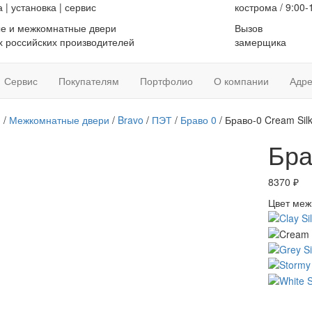
а
|
установка
|
сервис
кострома / 9:00-
е и межкомнатные двери
Вызов
 российских производителей
замерщика
Сервис
Покупателям
Портфолио
О компании
Адре
я
/
Межкомнатные двери
/
Bravo
/
ПЭТ
/
Браво 0
/ Браво-0 Cream Sil
Бра
8370
₽
Цвет меж