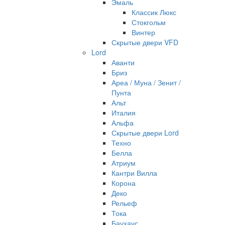
Эмаль
Классик Люкс
Стокгольм
Винтер
Скрытые двери VFD
Lord
Аванти
Бриз
Ареа / Муна / Зенит /
Пунта
Альт
Италия
Альфа
Скрытые двери Lord
Техно
Белла
Атриум
Кантри Вилла
Корона
Деко
Рельеф
Тока
Баухаус