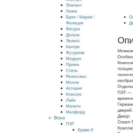
Элегант
Люми
О
Брио / Мария /
Д
Фелиция
Фигура
Дольче
Опи
Эклипс
Кантри
Межкомн
Футуризм
Особен
Модерн
Компози
Прима
толщину
Стиль
техноло
Ренессанс
необра
Молле
Отделка
Астория
ПЭТ — и
Классик
времене
Лайн
Германи
Милети
дверей.
Мелфорд
Декор:
Bravo
Cream S
ПЭТ
Компле
Браво 0