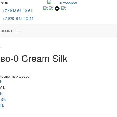
18:00
0
товаров
+7 4942
64-10-64
+7
920 642-13-44
са салонов
k
во-0 Cream Silk
комнатных дверей