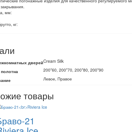
пические погонажные изделия для качественного регулируемого м
 закрывания.
а, мм:
рутто, кг:
али
Cream Silk
ежкомнатных дверей
200*60, 200*70, 200*80, 200*90
 полотна
Левое, Правое
вание
ожие товары
Браво-21
iviera Ice