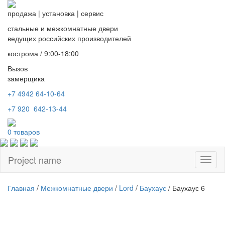
продажа
|
установка
|
сервис
стальные и межкомнатные двери
ведущих российских производителей
кострома / 9:00-18:00
Вызов
замерщика
+7 4942
64-10-64
+7
920 642-13-44
0
товаров
Project name
Toggl
naviga
Главная
/
Межкомнатные двери
/
Lord
/
Баухаус
/ Баухаус 6