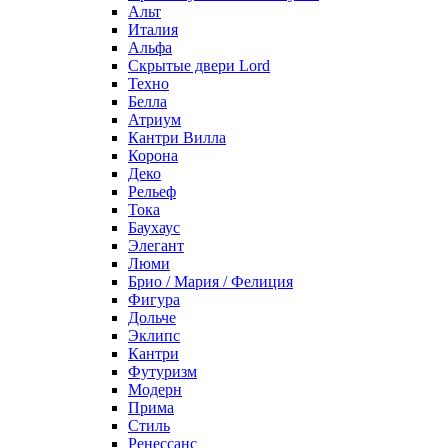
Альт
Италия
Альфа
Скрытые двери Lord
Техно
Белла
Атриум
Кантри Вилла
Корона
Деко
Рельеф
Тока
Баухаус
Элегант
Люми
Брио / Мария / Фелиция
Фигура
Дольче
Эклипс
Кантри
Футуризм
Модерн
Прима
Стиль
Ренессанс