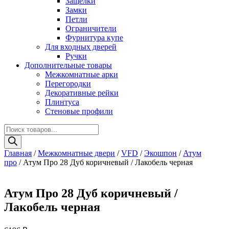
Защелки
Замки
Петли
Ограничители
Фурнитура купе
Для входных дверей
Ручки
Дополнительные товары
Межкомнатные арки
Перегородки
Декоративные рейки
Плинтуса
Стеновые профили
Поиск
товаров
Главная
/
Межкомнатные двери
/
VFD
/
Экошпон
/
Атум
про
/ Атум Про 28 Дуб коричневый / Лакобель черная
Атум Про 28 Дуб коричневый /
Лакобель черная