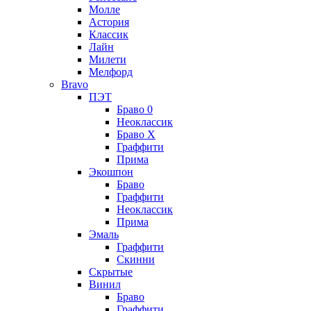
Молле
Астория
Классик
Лайн
Милети
Мелфорд
Bravo
ПЭТ
Браво 0
Неоклассик
Браво Х
Граффити
Прима
Экошпон
Браво
Граффити
Неоклассик
Прима
Эмаль
Граффити
Скинни
Скрытые
Винил
Браво
Граффити