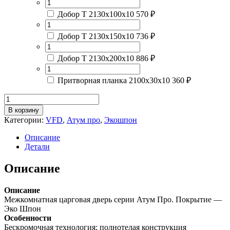
Добор Т 2130х100х10
570 ₽
Добор Т 2130х150х10
736 ₽
Добор Т 2130х200х10
886 ₽
Притворная планка 2100х30х10
360 ₽
Количество
товара
В корзину
Атум
Категории:
VFD
,
Атум про
,
Экошпон
Про
28
Описание
Дуб
Детали
коричневый
/
Описание
Лакобель
черная
Описание
Межкомнатная царговая дверь серии Атум Про. Покрытие —
Эко Шпон
Особенности
Бескромочная технология; полнотелая конструкция