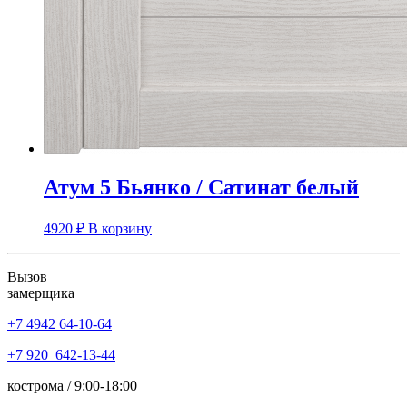
Атум 5 Бьянко / Сатинат белый
4920
₽
В корзину
Вызов
замерщика
+7 4942
64-10-64
+7
920 642-13-44
кострома / 9:00-18:00