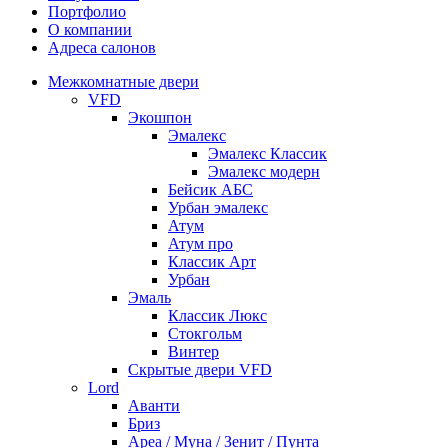
Портфолио
О компании
Адреса салонов
Межкомнатные двери
VFD
Экошпон
Эмалекс
Эмалекс Классик
Эмалекс модерн
Бейсик АБС
Урбан эмалекс
Атум
Атум про
Классик Арт
Урбан
Эмаль
Классик Люкс
Стокгольм
Винтер
Скрытые двери VFD
Lord
Аванти
Бриз
Ареа / Муна / Зенит / Пунта