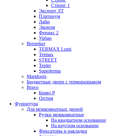
Стронг 1
Эксперт ЛТ
Платинум
Лайн
Эконом
Феникс 2
Урбан
Berserker
TERMAX Lumi
Termax
STREET
Tepler
Superterma
Maridoors
Бюджетные двери с терморазрывом
Bravo
Браво Р
Оптим
Фурнитура
Для межкомнатных дверей
Ручки межкомнатные
На квадратном основании
На круглом основании
Фиксаторы и накладки