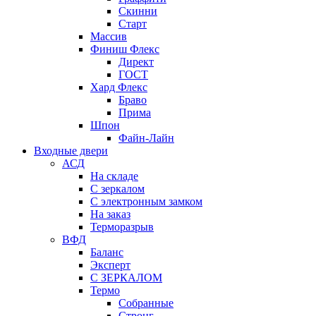
Скинни
Старт
Массив
Финиш Флекс
Директ
ГОСТ
Хард Флекс
Браво
Прима
Шпон
Файн-Лайн
Входные двери
АСД
На складе
С зеркалом
С электронным замком
На заказ
Терморазрыв
ВФД
Баланс
Эксперт
С ЗЕРКАЛОМ
Термо
Собранные
Стронг