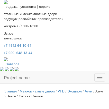
продажа
|
установка
|
сервис
стальные и межкомнатные двери
ведущих российских производителей
кострома / 9:00-18:00
Вызов
замерщика
+7 4942
64-10-64
+7
920 642-13-44
0
товаров
Project name
Toggl
naviga
Главная
/
Межкомнатные двери
/
VFD
/
Экошпон
/
Атум
/ Атум
5 Венге / Сатинат белый