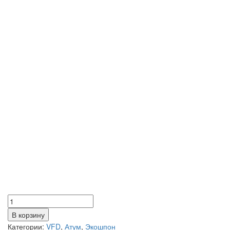
Количество
товара
В корзину
Атум
Категории:
VFD
,
Атум
,
Экошпон
5