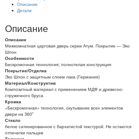
Описание
Венге
Детали
/
Сатинат
Описание
белый
Описание
Межкомнатная царговая дверь серии Атум. Покрытие — Эко
Шпон
Особенности
Бескромочная технология; полнотелая конструкция
Покрытие/Отделка
Эко Шпон с защитным слоем лака (Германия)
Материал/Конструктив
Композитный материал с применением МДФ и древесно-
стружечного бруса
Кромка
«Бескромочная» технология, окутывание всех элементов
двери на 360*
Стекло
белое сатинированное с бархатистой текстурой. Не остаются
отпечатки пальцев
Толщина