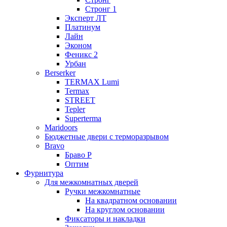
Стронг 1
Эксперт ЛТ
Платинум
Лайн
Эконом
Феникс 2
Урбан
Berserker
TERMAX Lumi
Termax
STREET
Tepler
Superterma
Maridoors
Бюджетные двери с терморазрывом
Bravo
Браво Р
Оптим
Фурнитура
Для межкомнатных дверей
Ручки межкомнатные
На квадратном основании
На круглом основании
Фиксаторы и накладки