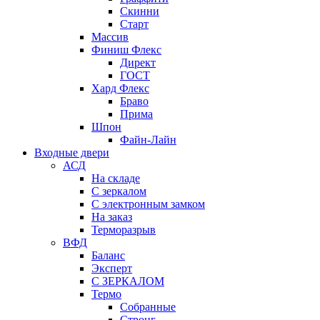
Скинни
Старт
Массив
Финиш Флекс
Директ
ГОСТ
Хард Флекс
Браво
Прима
Шпон
Файн-Лайн
Входные двери
АСД
На складе
С зеркалом
С электронным замком
На заказ
Терморазрыв
ВФД
Баланс
Эксперт
С ЗЕРКАЛОМ
Термо
Собранные
Стронг