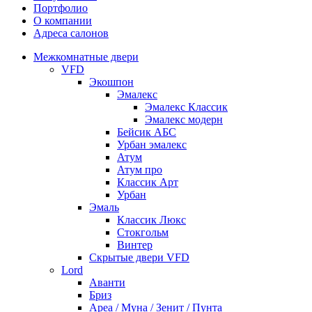
Портфолио
О компании
Адреса салонов
Межкомнатные двери
VFD
Экошпон
Эмалекс
Эмалекс Классик
Эмалекс модерн
Бейсик АБС
Урбан эмалекс
Атум
Атум про
Классик Арт
Урбан
Эмаль
Классик Люкс
Стокгольм
Винтер
Скрытые двери VFD
Lord
Аванти
Бриз
Ареа / Муна / Зенит / Пунта