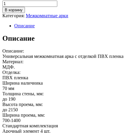
Количество
товара
В корзину
Арка
Категория:
Межкомнатные арки
Лесма
Милано
Описание
цвет
белая
Описание
эмаль
Описание:
Универсальная межкомнатная арка с отделкой ПВХ пленка
Материал:
МДФ.
Отделка:
ПВХ пленка
Ширина наличника
70 мм
Толщина стены, мм:
до 190
Высота проема, мм:
до 2150
Ширина проема, мм:
700-1400
Стандартная комплектация
Арочный элемент 4 шт.