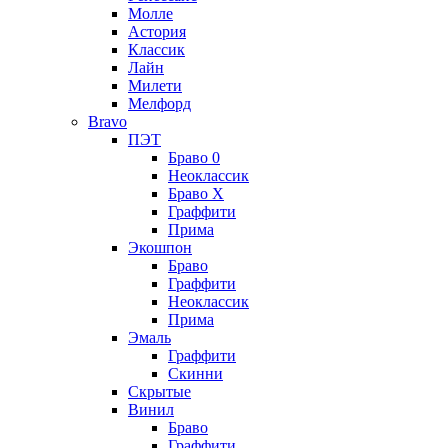
Молле
Астория
Классик
Лайн
Милети
Мелфорд
Bravo
ПЭТ
Браво 0
Неоклассик
Браво Х
Граффити
Прима
Экошпон
Браво
Граффити
Неоклассик
Прима
Эмаль
Граффити
Скинни
Скрытые
Винил
Браво
Граффити