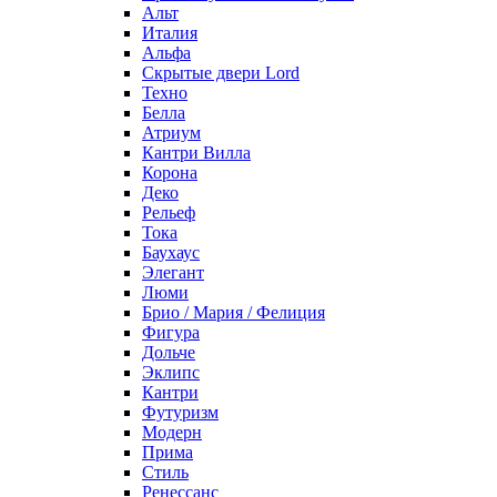
Альт
Италия
Альфа
Скрытые двери Lord
Техно
Белла
Атриум
Кантри Вилла
Корона
Деко
Рельеф
Тока
Баухаус
Элегант
Люми
Брио / Мария / Фелиция
Фигура
Дольче
Эклипс
Кантри
Футуризм
Модерн
Прима
Стиль
Ренессанс