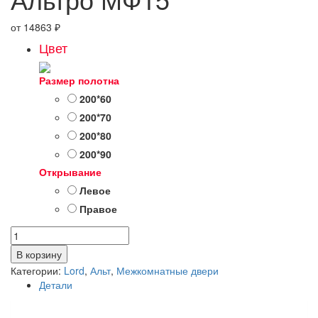
от
14863
₽
Цвет
Размер полотна
200*60
200*70
200*80
200*90
Открывание
Левое
Правое
Количество
товара
В корзину
Альтро
Категории:
Lord
,
Альт
,
Межкомнатные двери
МФ15
Детали