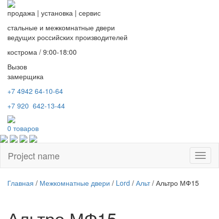
продажа
|
установка
|
сервис
стальные и межкомнатные двери
ведущих российских производителей
кострома / 9:00-18:00
Вызов
замерщика
+7 4942
64-10-64
+7
920 642-13-44
0
товаров
Project name
Toggl
naviga
Главная
/
Межкомнатные двери
/
Lord
/
Альт
/ Альтро МФ15
Альтро МФ15