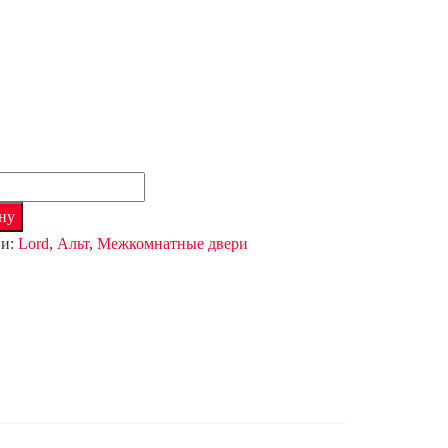
тво
ну
ии:
Lord
,
Альт
,
Межкомнатные двери