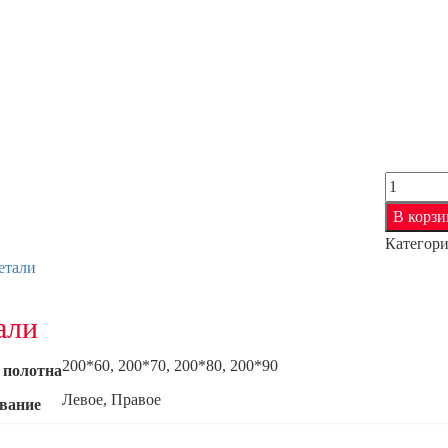
Количес
товара
В корзи
Альтро
Категор
Ф3
етали
али
200*60, 200*70, 200*80, 200*90
 полотна
Левое, Правое
вание