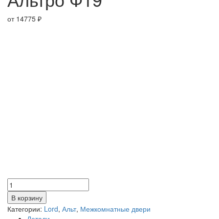
от
14775
₽
Количество
товара
В корзину
Альтро
Категории:
Lord
,
Альт
,
Межкомнатные двери
Ф19
Детали