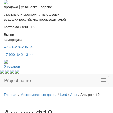
продажа
|
установка
|
сервис
стальные и межкомнатные двери
ведущих российских производителей
кострома / 9:00-18:00
Вызов
замерщика
+7 4942
64-10-64
+7
920 642-13-44
0
товаров
Project name
Toggl
naviga
Главная
/
Межкомнатные двери
/
Lord
/
Альт
/ Альтро Ф19
Альтро Ф19