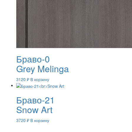
Браво-0
Grey Melinga
3120
₽
В корзину
Браво-21
Snow Art
3720
₽
В корзину