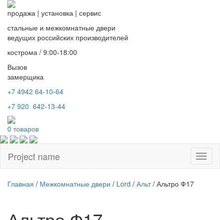
продажа
|
установка
|
сервис
стальные и межкомнатные двери
ведущих российских производителей
кострома / 9:00-18:00
Вызов
замерщика
+7 4942
64-10-64
+7
920 642-13-44
0
товаров
Project name
Toggl
naviga
Главная
/
Межкомнатные двери
/
Lord
/
Альт
/ Альтро Ф17
Альтро Ф17