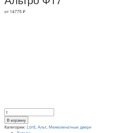
от
14775
₽
Количество
товара
В корзину
Альтро
Категории:
Lord
,
Альт
,
Межкомнатные двери
Ф17
Детали