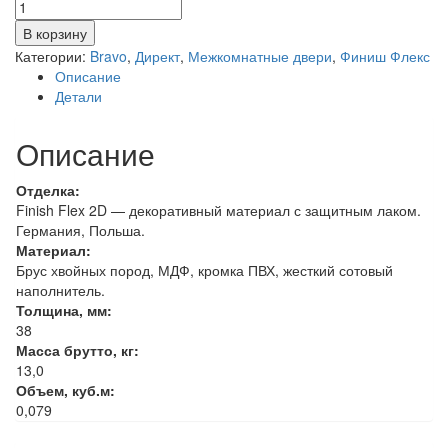
Количество
товара
В корзину
8ГЛ-11
Категории:
Bravo
,
Директ
,
Межкомнатные двери
,
Финиш Флекс
(ИталОрех)
Описание
Детали
Описание
Отделка:
Finish Flex 2D — декоративный материал с защитным лаком.
Германия, Польша.
Материал:
Брус хвойных пород, МДФ, кромка ПВХ, жесткий сотовый
наполнитель.
Толщина, мм:
38
Масса брутто, кг:
13,0
Объем, куб.м:
0,079