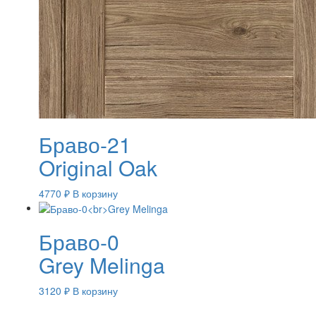
Браво-21
Original Oak
4770
₽
В корзину
Браво-0
Grey Melinga
3120
₽
В корзину