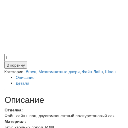
Количество
товара
В корзину
АфинаФ-01
Категории:
Bravo
,
Межкомнатные двери
,
Файн-Лайн
,
Шпон
(Дуб)
Описание
/
Детали
Худ.
Описание
Отделка:
Файн-лайн шпон, двухкомпонентный полиуретановый лак.
Материал:
Брус хвойных пород, МДФ.